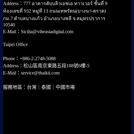
Address：777 อาคารดับบลิวเอชเอ ทาวเวอร์ ชั้นที่ 9
ห้องเลขที่ 932 หมู่ที่ 13 ถนนเทพรัตน(บางนา-ตราด)
กม.7 ตำบลบางแก้ว อำเภอบางพลี จ.สมุทรปราการ
10540
E-Mail：Sicilia@vibeasiadigital.com
Taipei Office
Phone：+886-2-2748-5088
Address：松山區南京東路五段188號6樓-5
E-Mail：service@thaikii.com
服務地區：台灣｜泰國｜中國市場