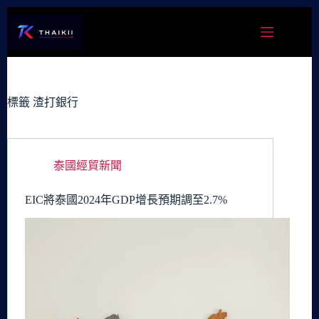
跳
至
主
要
內
容
標籤
渣打銀行
泰國經貿新聞
EIC將泰國2024年GDP增長預期調至2.7%