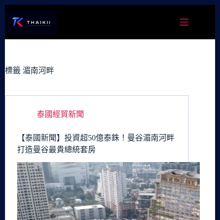
跳
至
主
要
內
容
標籤
湄南河畔
泰國經貿新聞
【泰國新聞】投資超50億泰銖！曼谷湄南河畔
打造曼谷最貴總統套房