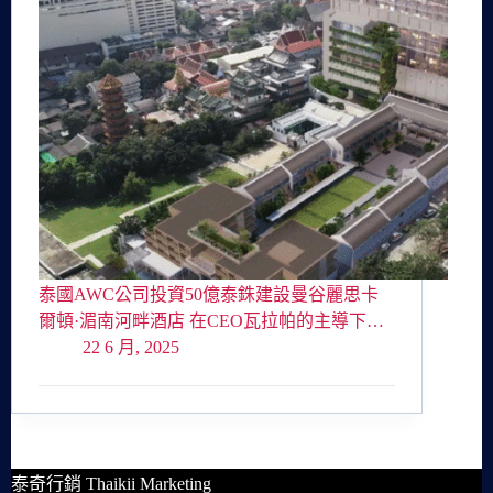
泰國AWC公司投資50億泰銖建設曼谷麗思卡
爾頓·湄南河畔酒店 在CEO瓦拉帕的主導下…
22 6 月, 2025
泰奇行銷 Thaikii Marketing