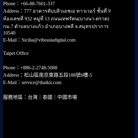
Phone：+66-88-7601-337
Address：777 อาคารดับบลิวเอชเอ ทาวเวอร์ ชั้นที่ 9
ห้องเลขที่ 932 หมู่ที่ 13 ถนนเทพรัตน(บางนา-ตราด)
กม.7 ตำบลบางแก้ว อำเภอบางพลี จ.สมุทรปราการ
10540
E-Mail：Sicilia@vibeasiadigital.com
Taipei Office
Phone：+886-2-2748-5088
Address：松山區南京東路五段188號6樓-5
E-Mail：service@thaikii.com
服務地區：台灣｜泰國｜中國市場