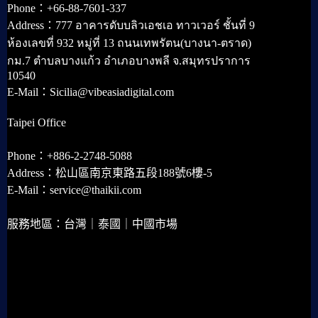
Phone：+66-88-7601-337
Address：777 อาคารดับบลิวเอชเอ ทาวเวอร์ ชั้นที่ 9
ห้องเลขที่ 932 หมู่ที่ 13 ถนนเทพรัตน(บางนา-ตราด)
กม.7 ตำบลบางแก้ว อำเภอบางพลี จ.สมุทรปราการ
10540
E-Mail：Sicilia@vibeasiadigital.com
Taipei Office
Phone：+886-2-2748-5088
Address：松山區南京東路五段188號6樓-5
E-Mail：service@thaikii.com
服務地區：台灣｜泰國｜中國市場