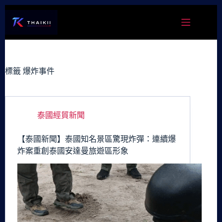
跳
至
主
要
內
容
標籤
爆炸事件
泰國經貿新聞
【泰國新聞】泰國知名景區驚現炸彈：連續爆
炸案重創泰國安達曼旅遊區形象