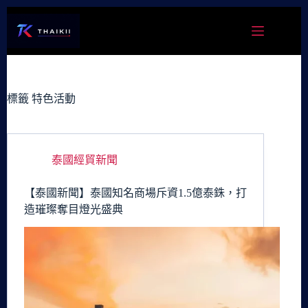
跳
至
主
要
內
容
標籤
特色活動
泰國經貿新聞
【泰國新聞】泰國知名商場斥資1.5億泰銖，打
造璀璨奪目燈光盛典