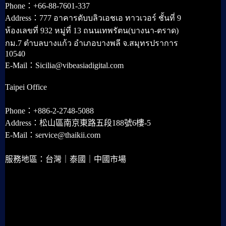
Phone：+66-88-7601-337
Address：777 อาคารดับบลิวเอชเอ ทาวเวอร์ ชั้นที่ 9
ห้องเลขที่ 932 หมู่ที่ 13 ถนนเทพรัตน(บางนา-ตราด)
กม.7 ตำบลบางแก้ว อำเภอบางพลี จ.สมุทรปราการ
10540
E-Mail：Sicilia@vibeasiadigital.com
Taipei Office
Phone：+886-2-2748-5088
Address：松山區南京東路五段188號6樓-5
E-Mail：service@thaikii.com
服務地區：台灣｜泰國｜中國市場