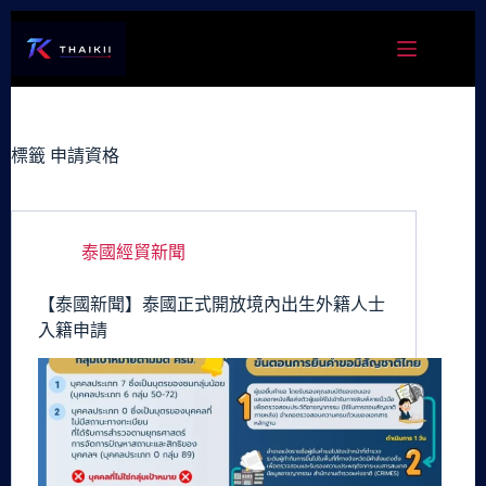
跳
至
主
要
內
容
標籤
申請資格
泰國經貿新聞
【泰國新聞】泰國正式開放境內出生外籍人士
入籍申請