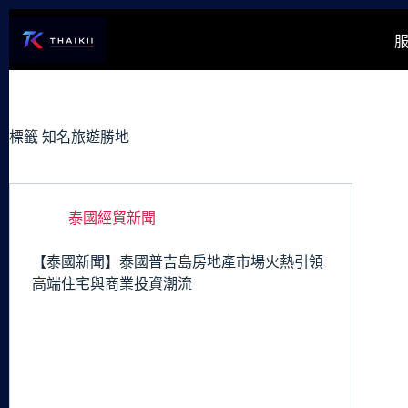
跳
至
主
要
內
容
標籤
知名旅遊勝地
泰國經貿新聞
【泰國新聞】泰國普吉島房地產市場火熱引領
高端住宅與商業投資潮流