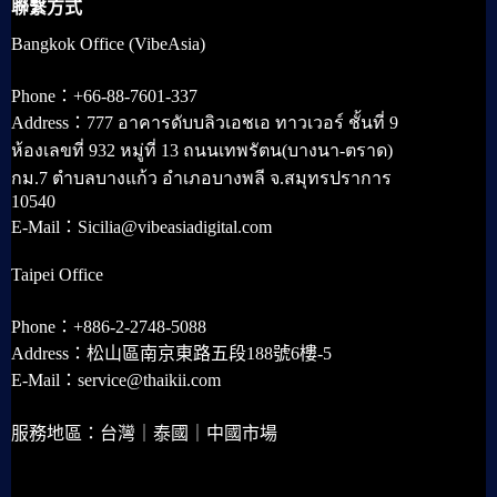
聯繫方式
Bangkok Office (VibeAsia)
Phone：+66-88-7601-337
Address：777 อาคารดับบลิวเอชเอ ทาวเวอร์ ชั้นที่ 9
ห้องเลขที่ 932 หมู่ที่ 13 ถนนเทพรัตน(บางนา-ตราด)
กม.7 ตำบลบางแก้ว อำเภอบางพลี จ.สมุทรปราการ
10540
E-Mail：Sicilia@vibeasiadigital.com
Taipei Office
Phone：+886-2-2748-5088
Address：松山區南京東路五段188號6樓-5
E-Mail：service@thaikii.com
服務地區：台灣｜泰國｜中國市場