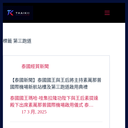
跳
至
主
要
內
容
標籤
第三跑道
泰國經貿新聞
【泰國新聞】泰國國王與王后將主持素萬那普
國際機場新航站樓及第三跑道啟用典禮
泰國國王瑪哈·哇集拉隆功陛下與王后素提達
殿下出席素萬那普國際機場啟用儀式 泰…
17 3 月, 2025