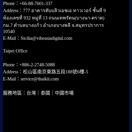
Phone：+66-88-7601-337
Address：777 อาคารดับบลิวเอชเอ ทาวเวอร์ ชั้นที่ 9
ห้องเลขที่ 932 หมู่ที่ 13 ถนนเทพรัตน(บางนา-ตราด)
กม.7 ตำบลบางแก้ว อำเภอบางพลี จ.สมุทรปราการ
10540
E-Mail：Sicilia@vibeasiadigital.com
Taipei Office
Phone：+886-2-2748-5088
Address：松山區南京東路五段188號6樓-5
E-Mail：service@thaikii.com
服務地區：台灣｜泰國｜中國市場