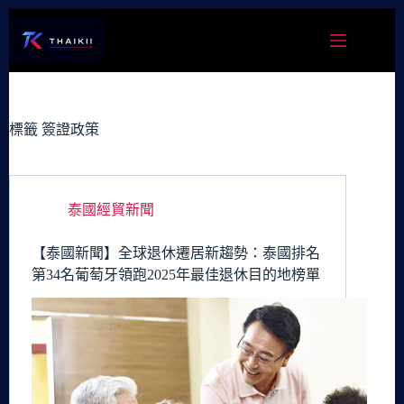
跳
至
主
要
內
容
標籤
簽證政策
泰國經貿新聞
【泰國新聞】全球退休遷居新趨勢：泰國排名
第34名葡萄牙領跑2025年最佳退休目的地榜單