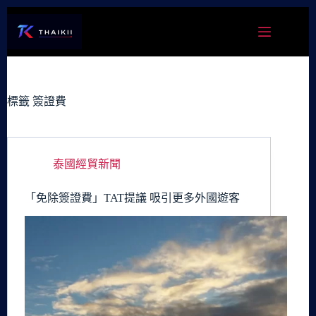
跳
至
主
要
內
容
標籤
簽證費
泰國經貿新聞
「免除簽證費」TAT提議 吸引更多外國遊客