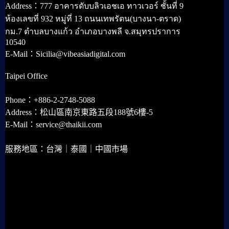
Address：777 อาคารดับบลิวเอชเอ ทาวเวอร์ ชั้นที่ 9
ห้องเลขที่ 932 หมู่ที่ 13 ถนนเทพรัตน(บางนา-ตราด)
กม.7 ตำบลบางแก้ว อำเภอบางพลี จ.สมุทรปราการ
10540
E-Mail：Sicilia@vibeasiadigital.com
Taipei Office
Phone：+886-2-2748-5088
Address：松山區南京東路五段188號6樓-5
E-Mail：service@thaikii.com
服務地區：台灣｜泰國｜中國市場