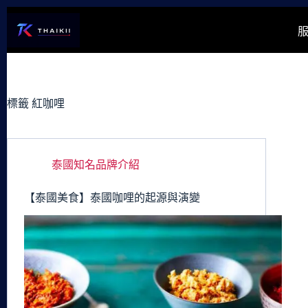
跳
至
主
要
內
容
標籤
紅咖哩
泰國知名品牌介紹
【泰國美食】泰國咖哩的起源與演變