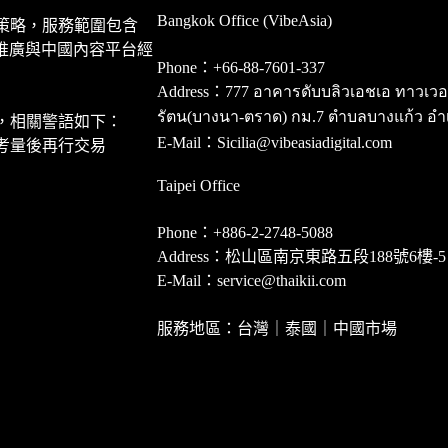
Bangkok Office (VibeAsia)
策略，服務範圍包含
推廣與中國內容平台經
Phone：+66-88-7601-337
Address：777 อาคารดับบลิวเอชเอ ทาวเวอร์ ชั
รัตน(บางนา-ตราด) กม.7 ตำบลบางแก้ว อำ
，相關警語如下：
E-Mail：Sicilia@vibeasiadigital.com
考量後再行交易
Taipei Office
Phone：+886-2-2748-5088
Address：松山區南京東路五段188號6樓-5
E-Mail：service@thaikii.com
服務地區：台灣｜泰國｜中國市場