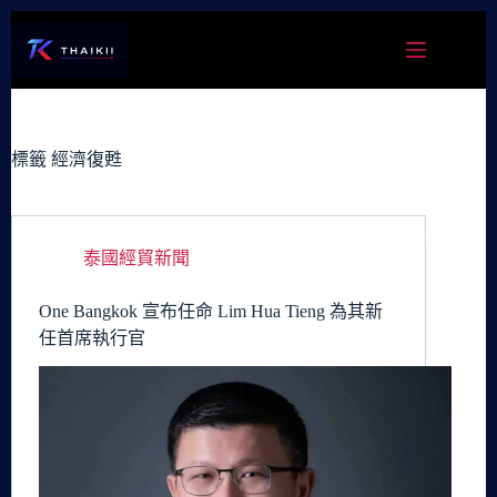
跳
至
主
要
內
容
標籤
經濟復甦
泰國經貿新聞
One Bangkok 宣布任命 Lim Hua Tieng 為其新
任首席執行官