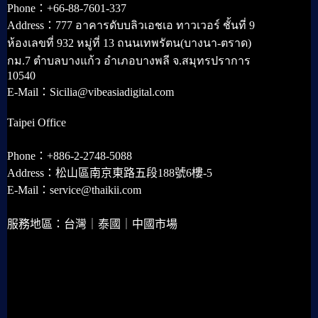
Phone：+66-88-7601-337
Address：777 อาคารดับบลิวเอชเอ ทาวเวอร์ ชั้นที่ 9
ห้องเลขที่ 932 หมู่ที่ 13 ถนนเทพรัตน(บางนา-ตราด)
กม.7 ตำบลบางแก้ว อำเภอบางพลี จ.สมุทรปราการ
10540
E-Mail：Sicilia@vibeasiadigital.com
Taipei Office
Phone：+886-2-2748-5088
Address：松山區南京東路五段188號6樓-5
E-Mail：service@thaikii.com
服務地區：台灣｜泰國｜中國市場