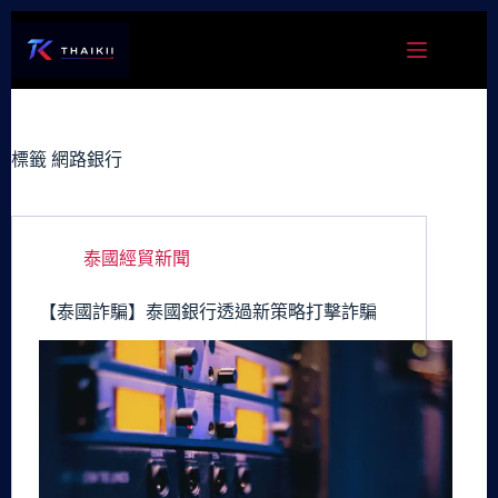
跳
至
主
要
內
容
標籤
網路銀行
泰國經貿新聞
【泰國詐騙】泰國銀行透過新策略打擊詐騙