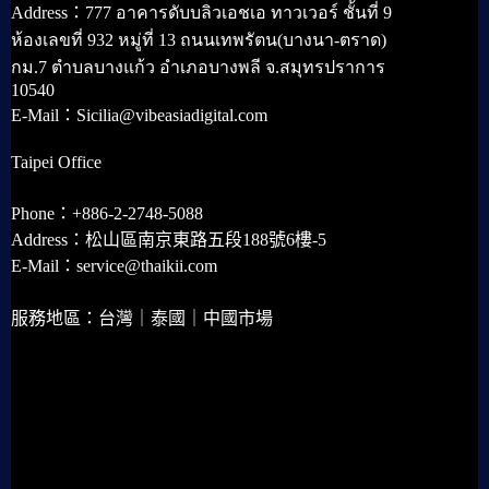
Address：777 อาคารดับบลิวเอชเอ ทาวเวอร์ ชั้นที่ 9
ห้องเลขที่ 932 หมู่ที่ 13 ถนนเทพรัตน(บางนา-ตราด)
กม.7 ตำบลบางแก้ว อำเภอบางพลี จ.สมุทรปราการ
10540
E-Mail：Sicilia@vibeasiadigital.com
Taipei Office
Phone：+886-2-2748-5088
Address：松山區南京東路五段188號6樓-5
E-Mail：service@thaikii.com
服務地區：台灣｜泰國｜中國市場