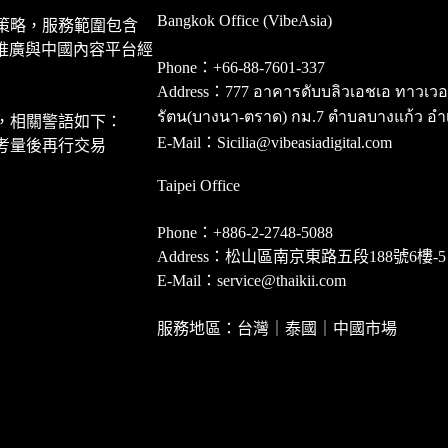
Bangkok Office (VibeAsia)
策略，服務範圍包含
推廣與中國內容平台經
Phone：+66-88-7601-337
Address：777 อาคารดับบลิวเอชเอ ทาวเวอร์ ชั
รัตน(บางนา-ตราด) กม.7 ตำบลบางแก้ว อำ
，相關警語如下：
E-Mail：Sicilia@vibeasiadigital.com
考量後再行交易
Taipei Office
Phone：+886-2-2748-5088
Address：松山區南京東路五段188號6樓-5
E-Mail：service@thaikii.com
服務地區：台灣｜泰國｜中國市場