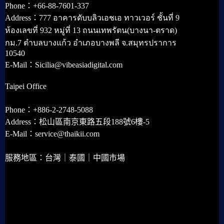
Phone：+66-88-7601-337
Address：777 อาคารดับบลิวเอชเอ ทาวเวอร์ ชั้นที่ 9
ห้องเลขที่ 932 หมู่ที่ 13 ถนนเทพรัตน(บางนา-ตราด)
กม.7 ตำบลบางแก้ว อำเภอบางพลี จ.สมุทรปราการ
10540
E-Mail：Sicilia@vibeasiadigital.com
Taipei Office
Phone：+886-2-2748-5088
Address：松山區南京東路五段188號6樓-5
E-Mail：service@thaikii.com
服務地區：台灣｜泰國｜中國市場