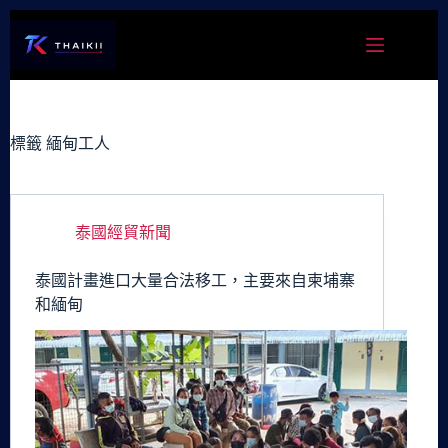
跳
至
主
要
內
容
標籤
緬甸工人
泰國經貿新聞
泰國計畫進口大量合法移工，主要來自柬埔寨
和緬甸