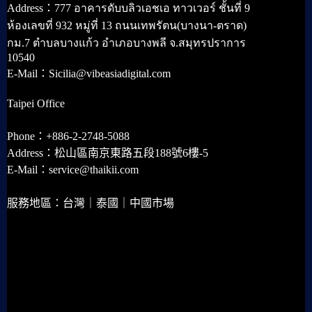
Address：777 อาคารดับบลิวเอชเอ ทาวเวอร์ ชั้นที่ 9
ห้องเลขที่ 932 หมู่ที่ 13 ถนนเทพรัตน(บางนา-ตราด)
กม.7 ตำบลบางแก้ว อำเภอบางพลี จ.สมุทรปราการ
10540
E-Mail：Sicilia@vibeasiadigital.com
Taipei Office
Phone：+886-2-2748-5088
Address：松山區南京東路五段188號6樓-5
E-Mail：service@thaikii.com
服務地區：台灣｜泰國｜中國市場