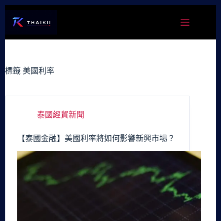
跳
至
主
要
內
容
標籤
美國利率
泰國經貿新聞
【泰國金融】美國利率將如何影響新興市場？