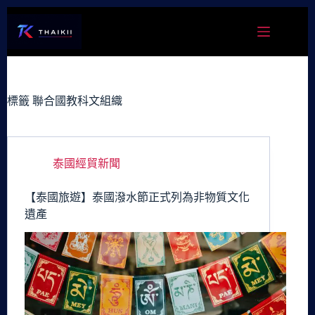
跳
至
主
要
內
容
標籤
聯合國教科文組織
泰國經貿新聞
【泰國旅遊】泰國潑水節正式列為非物質文化
遺產