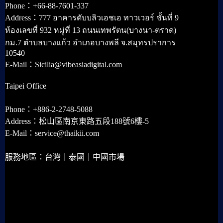
Phone：+66-88-7601-337
Address：777 อาคารดับบลิวเอชเอ ทาวเวอร์ ชั้นที่ 9
ห้องเลขที่ 932 หมู่ที่ 13 ถนนเทพรัตน(บางนา-ตราด)
กม.7 ตำบลบางแก้ว อำเภอบางพลี จ.สมุทรปราการ
10540
E-Mail：Sicilia@vibeasiadigital.com
Taipei Office
Phone：+886-2-2748-5088
Address：松山區南京東路五段188號6樓-5
E-Mail：service@thaikii.com
服務地區：台灣｜泰國｜中國市場