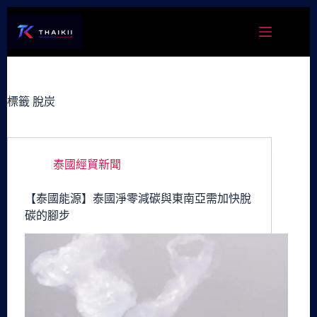
跳
至
主
要
內
容
標籤
脫炭
泰國經貿新聞
【泰國能源】泰國淨零減碳與東南亞需加快脫
碳的腳步