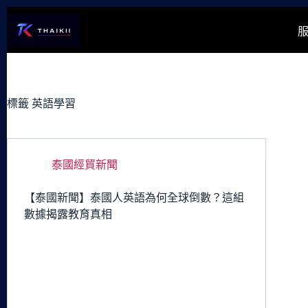
跳
至
主
要
內
容
標籤
英語學習
泰國經貿新聞
【泰國新聞】泰國人英語為何全球倒數？這組
數據揭露教育真相