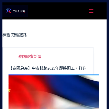
跳
至
主
要
內
容
標籤
范雅鐵路
泰國經貿新聞
【泰國房產】中泰鐵路2025年即將開工，打造