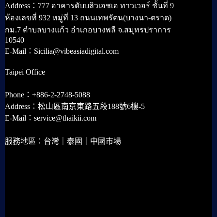
Address：777 อาคารดับบลิวเอชเอ ทาวเวอร์ ชั้นที่ 9
ห้องเลขที่ 932 หมู่ที่ 13 ถนนเทพรัตน(บางนา-ตราด)
กม.7 ตำบลบางแก้ว อำเภอบางพลี จ.สมุทรปราการ
10540
E-Mail：Sicilia@vibeasiadigital.com
Taipei Office
Phone：+886-2-2748-5088
Address：松山區南京東路五段188號6樓-5
E-Mail：service@thaikii.com
服務地區：台灣｜泰國｜中國市場