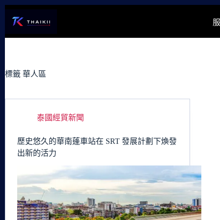
跳
至
主
要
內
容
標籤
華人區
泰國經貿新聞
歷史悠久的華南蓬車站在 SRT 發展計劃下煥發
出新的活力