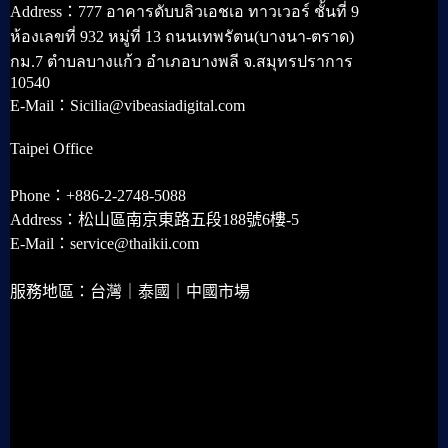
Address：777 อาคารดับบลิวเอชเอ ทาวเวอร์ ชั้นที่ 9
ห้องเลขที่ 932 หมู่ที่ 13 ถนนเทพรัตน(บางนา-ตราด)
กม.7 ตำบลบางแก้ว อำเภอบางพลี จ.สมุทรปราการ
10540
E-Mail：Sicilia@vibeasiadigital.com
Taipei Office
Phone：+886-2-2748-5088
Address：松山區南京東路五段188號6樓-5
E-Mail：service@thaikii.com
服務地區：台灣｜泰國｜中國市場