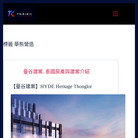
跳
至
主
要
內
容
標籤
華熊營造
曼谷建案
,
泰國房產與建案介紹
【曼谷建案】HYDE Heritage Thonglor