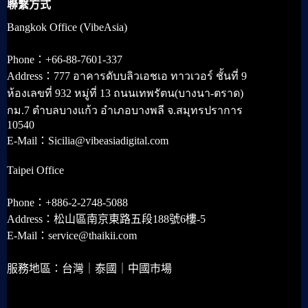
聯繫方式
Bangkok Office (VibeAsia)
Phone：+66-88-7601-337
Address：777 อาคารดับบลิวเอชเอ ทาวเวอร์ ชั้นที่ 9
ห้องเลขที่ 932 หมู่ที่ 13 ถนนเทพรัตน(บางนา-ตราด)
กม.7 ตำบลบางแก้ว อำเภอบางพลี จ.สมุทรปราการ
10540
E-Mail：Sicilia@vibeasiadigital.com
Taipei Office
Phone：+886-2-2748-5088
Address：松山區南京東路五段188號6樓-5
E-Mail：service@thaikii.com
服務地區：台灣｜泰國｜中國市場