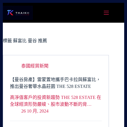
跳
至
主
要
內
容
標籤
蘇富比 曼谷 推薦
泰國經貿新聞
【曼谷房產】雷蒙置地攜手巴卡拉與蘇富比，
推出曼谷奢華水晶莊園 THE 528 ESTATE
高淨值客戶的投資新趨勢 THE 528 ESTATE 在
全球經濟形勢嚴峻、股市波動不斷的背…
26 10 月, 2024