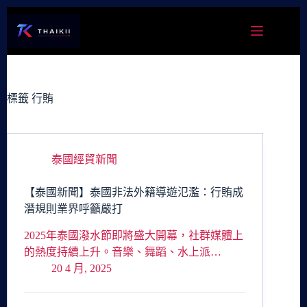
跳
至
主
要
內
容
標籤
行賄
泰國經貿新聞
【泰國新聞】泰國非法外籍導遊氾濫：行賄成
潛規則業界呼籲嚴打
2025年泰國潑水節即將盛大開幕，社群媒體上
的熱度持續上升。音樂、舞蹈、水上派…
20 4 月, 2025