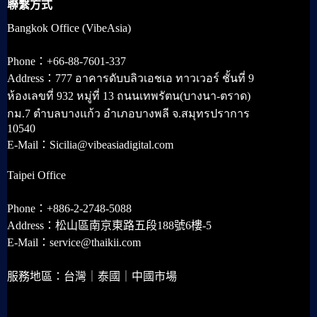
聯繫方式
Bangkok Office (VibeAsia)
Phone：+66-88-7601-337
Address：777 อาคารดับบลิวเอชเอ ทาวเวอร์ ชั้นที่ 9
ห้องเลขที่ 932 หมู่ที่ 13 ถนนเทพรัตน(บางนา-ตราด)
กม.7 ตำบลบางแก้ว อำเภอบางพลี จ.สมุทรปราการ
10540
E-Mail：Sicilia@vibeasiadigital.com
Taipei Office
Phone：+886-2-2748-5088
Address：松山區南京東路五段188號6樓-5
E-Mail：service@thaikii.com
服務地區：台灣｜泰國｜中國市場