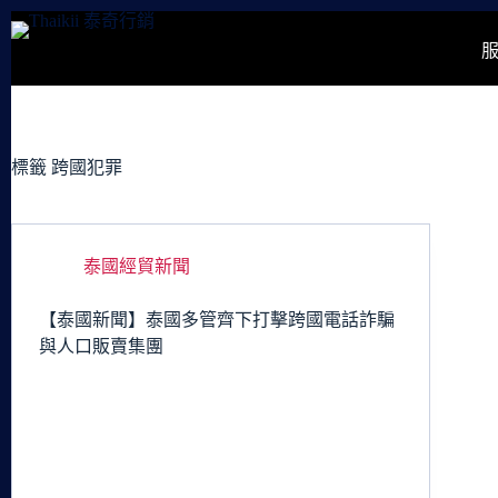
跳
至
主
要
內
容
標籤
跨國犯罪
泰國經貿新聞
【泰國新聞】泰國多管齊下打擊跨國電話詐騙
與人口販賣集團