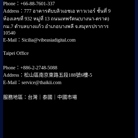
Phone：+66-88-7601-337
Address：777 อาคารดับบลิวเอชเอ ทาวเวอร์ ชั้นที่ 9
ห้องเลขที่ 932 หมู่ที่ 13 ถนนเทพรัตน(บางนา-ตราด)
กม.7 ตำบลบางแก้ว อำเภอบางพลี จ.สมุทรปราการ
10540
E-Mail：Sicilia@vibeasiadigital.com
Taipei Office
Phone：+886-2-2748-5088
Address：松山區南京東路五段188號6樓-5
E-Mail：service@thaikii.com
服務地區：台灣｜泰國｜中國市場