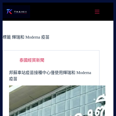
跳
至
主
要
內
容
標籤
輝瑞和 Moderna 疫苗
泰國經貿新聞
邦蘇車站疫苗接種中心僅使用輝瑞和 Moderna
疫苗