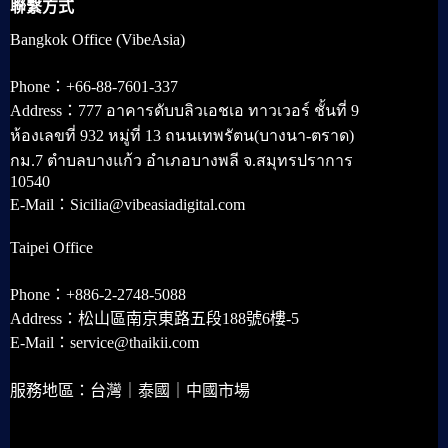
聯繫方式
Bangkok Office (VibeAsia)
Phone：+66-88-7601-337
Address：777 อาคารดับบลิวเอชเอ ทาวเวอร์ ชั้นที่ 9
ห้องเลขที่ 932 หมู่ที่ 13 ถนนเทพรัตน(บางนา-ตราด)
กม.7 ตำบลบางแก้ว อำเภอบางพลี จ.สมุทรปราการ
10540
E-Mail：Sicilia@vibeasiadigital.com
Taipei Office
Phone：+886-2-2748-5088
Address：松山區南京東路五段188號6樓-5
E-Mail：service@thaikii.com
服務地區：台灣｜泰國｜中國市場