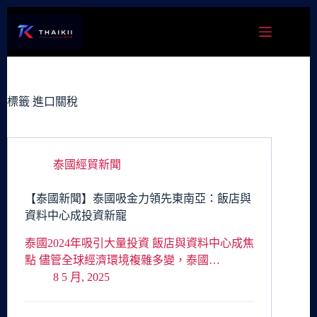
跳
至
主
要
內
容
標籤
進口關稅
泰國經貿新聞
【泰國新聞】泰國吸金力領先東南亞：飯店與
資料中心成投資新寵
泰國2024年吸引大量投資 飯店與資料中心成焦
點 儘管全球經濟環境複雜多變，泰國…
8 5 月, 2025