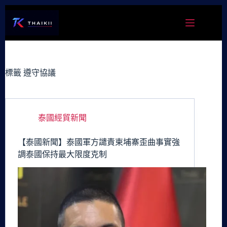
跳
至
主
要
內
容
標籤
遵守協議
泰國經貿新聞
【泰國新聞】泰國軍方譴責柬埔寨歪曲事實強
調泰國保持最大限度克制