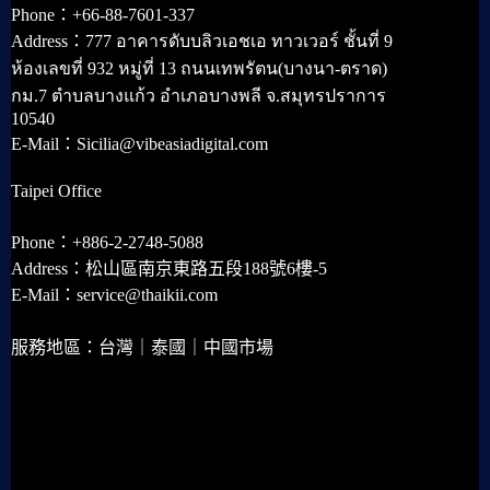
Phone：+66-88-7601-337
Address：777 อาคารดับบลิวเอชเอ ทาวเวอร์ ชั้นที่ 9
ห้องเลขที่ 932 หมู่ที่ 13 ถนนเทพรัตน(บางนา-ตราด)
กม.7 ตำบลบางแก้ว อำเภอบางพลี จ.สมุทรปราการ
10540
E-Mail：Sicilia@vibeasiadigital.com
Taipei Office
Phone：+886-2-2748-5088
Address：松山區南京東路五段188號6樓-5
E-Mail：service@thaikii.com
服務地區：台灣｜泰國｜中國市場