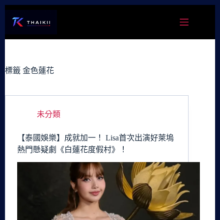
跳
至
主
要
內
容
標籤
金色蓮花
未分類
【泰國娛樂】成就加一！ Lisa首次出演好萊塢
熱門懸疑劇《白蓮花度假村》！