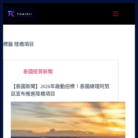
跳
至
主
要
內
容
標籤
陸橋項目
泰國經貿新聞
【泰國新聞】2026年啟動招標！泰國總理阿努
廷宣布推進陸橋項目