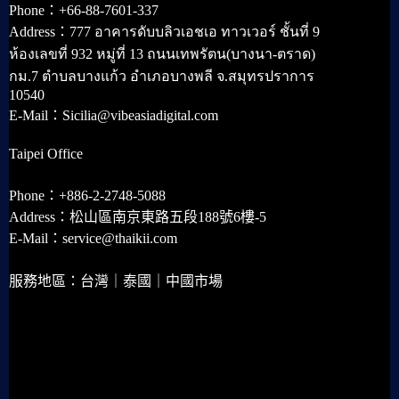
Phone：+66-88-7601-337
Address：777 อาคารดับบลิวเอชเอ ทาวเวอร์ ชั้นที่ 9
ห้องเลขที่ 932 หมู่ที่ 13 ถนนเทพรัตน(บางนา-ตราด)
กม.7 ตำบลบางแก้ว อำเภอบางพลี จ.สมุทรปราการ
10540
E-Mail：Sicilia@vibeasiadigital.com
Taipei Office
Phone：+886-2-2748-5088
Address：松山區南京東路五段188號6樓-5
E-Mail：service@thaikii.com
服務地區：台灣｜泰國｜中國市場