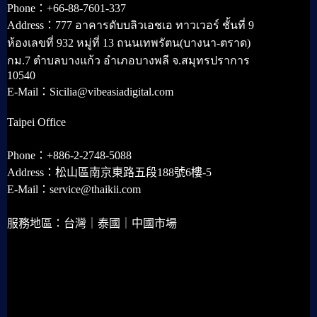
Phone：+66-88-7601-337
Address：777 อาคารดับบลิวเอชเอ ทาวเวอร์ ชั้นที่ 9
ห้องเลขที่ 932 หมู่ที่ 13 ถนนเทพรัตน(บางนา-ตราด)
กม.7 ตำบลบางแก้ว อำเภอบางพลี จ.สมุทรปราการ
10540
E-Mail：Sicilia@vibeasiadigital.com
Taipei Office
Phone：+886-2-2748-5088
Address：松山區南京東路五段188號6樓-5
E-Mail：service@thaikii.com
服務地區：台灣｜泰國｜中國市場