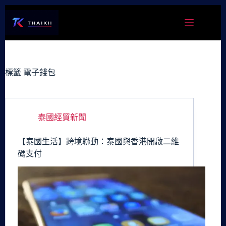
跳
至
主
要
內
容
標籤
電子錢包
泰國經貿新聞
【泰國生活】跨境聯動：泰國與香港開啟二維
碼支付