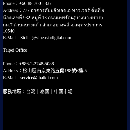
Phone：+66-88-7601-337
Address：777 อาคารดับบลิวเอชเอ ทาวเวอร์ ชั้นที่ 9
ห้องเลขที่ 932 หมู่ที่ 13 ถนนเทพรัตน(บางนา-ตราด)
กม.7 ตำบลบางแก้ว อำเภอบางพลี จ.สมุทรปราการ
10540
E-Mail：Sicilia@vibeasiadigital.com
Taipei Office
Phone：+886-2-2748-5088
Address：松山區南京東路五段188號6樓-5
E-Mail：service@thaikii.com
服務地區：台灣｜泰國｜中國市場