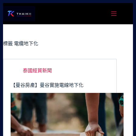
跳
至
主
要
內
容
標籤
電纜地下化
泰國經貿新聞
【曼谷房產】曼谷實施電線地下化