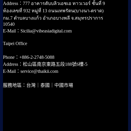
Address：777 อาคารดับบลิวเอชเอ ทาวเวอร์ ชั้นที่ 9
ห้องเลขที่ 932 หมู่ที่ 13 ถนนเทพรัตน(บางนา-ตราด)
กม.7 ตำบลบางแก้ว อำเภอบางพลี จ.สมุทรปราการ
10540
E-Mail：Sicilia@vibeasiadigital.com
Taipei Office
Phone：+886-2-2748-5088
Address：松山區南京東路五段188號6樓-5
E-Mail：service@thaikii.com
服務地區：台灣｜泰國｜中國市場