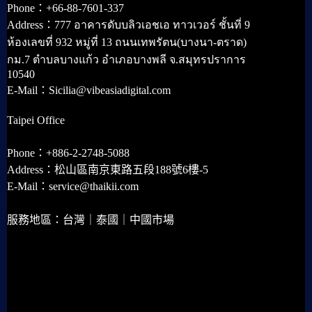
Phone：+66-88-7601-337
Address：777 อาคารดับบลิวเอชเอ ทาวเวอร์ ชั้นที่ 9
ห้องเลขที่ 932 หมู่ที่ 13 ถนนเทพรัตน(บางนา-ตราด)
กม.7 ตำบลบางแก้ว อำเภอบางพลี จ.สมุทรปราการ
10540
E-Mail：Sicilia@vibeasiadigital.com
Taipei Office
Phone：+886-2-2748-5088
Address：松山區南京東路五段188號6樓-5
E-Mail：service@thaikii.com
服務地區：台灣｜泰國｜中國市場