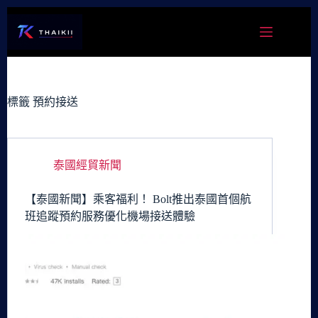
跳
至
主
要
內
容
標籤
預約接送
泰國經貿新聞
【泰國新聞】乘客福利！ Bolt推出泰國首個航
班追蹤預約服務優化機場接送體驗