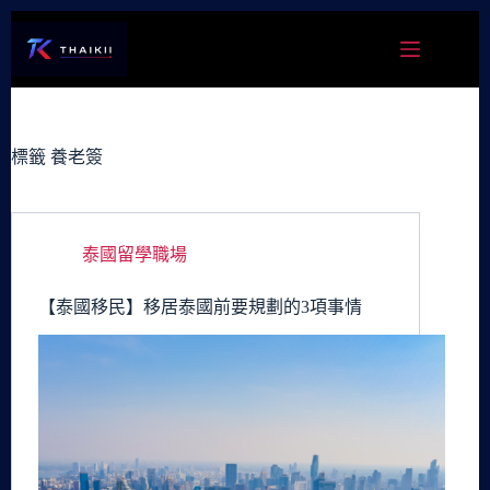
跳
至
主
要
內
容
標籤
養老簽
泰國留學職場
【泰國移民】移居泰國前要規劃的3項事情