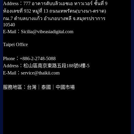
Address：777 อาคารดับบลิวเอชเอ ทาวเวอร์ ชั้นที่ 9
ห้องเลขที่ 932 หมู่ที่ 13 ถนนเทพรัตน(บางนา-ตราด)
กม.7 ตำบลบางแก้ว อำเภอบางพลี จ.สมุทรปราการ
10540
E-Mail：Sicilia@vibeasiadigital.com
Taipei Office
Phone：+886-2-2748-5088
Address：松山區南京東路五段188號6樓-5
E-Mail：service@thaikii.com
服務地區：台灣｜泰國｜中國市場