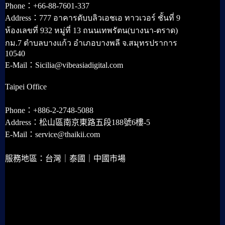
Phone：+66-88-7601-337
Address：777 อาคารดับบลิวเอชเอ ทาวเวอร์ ชั้นที่ 9
ห้องเลขที่ 932 หมู่ที่ 13 ถนนเทพรัตน(บางนา-ตราด)
กม.7 ตำบลบางแก้ว อำเภอบางพลี จ.สมุทรปราการ
10540
E-Mail：Sicilia@vibeasiadigital.com
Taipei Office
Phone：+886-2-2748-5088
Address：松山區南京東路五段188號6樓-5
E-Mail：service@thaikii.com
服務地區：台灣｜泰國｜中國市場