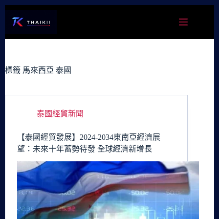
跳
至
主
要
內
容
標籤
馬來西亞 泰國
泰國經貿新聞
【泰國經貿發展】2024-2034東南亞經濟展
望：未來十年蓄勢待發 全球經濟新增長