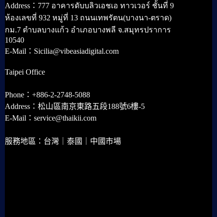
Address：777 อาคารดับบลิวเอชเอ ทาวเวอร์ ชั้นที่ 9
ห้องเลขที่ 932 หมู่ที่ 13 ถนนเทพรัตน(บางนา-ตราด)
กม.7 ตำบลบางแก้ว อำเภอบางพลี จ.สมุทรปราการ
10540
E-Mail：Sicilia@vibeasiadigital.com
Taipei Office
Phone：+886-2-2748-5088
Address：松山區南京東路五段188號6樓-5
E-Mail：service@thaikii.com
服務地區：台灣｜泰國｜中國市場