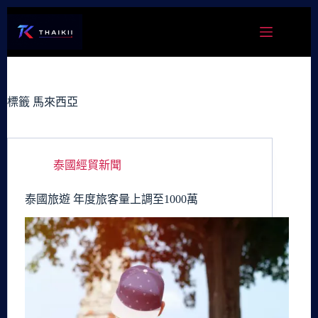
跳
至
主
要
內
容
標籤
馬來西亞
泰國經貿新聞
泰國旅遊 年度旅客量上調至1000萬