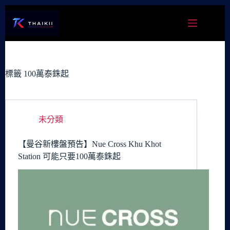
跳
至
主
要
內
容
標籤
100萬泰銖起
未分類
【曼谷新樓盤預告】Nue Cross Khu Khot
Station 可能只要100萬泰銖起