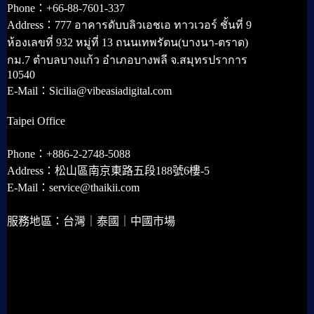
Phone：+66-88-7601-337
Address：777 อาคารดับบลิวเอชเอ ทาวเวอร์ ชั้นที่ 9
ห้องเลขที่ 932 หมู่ที่ 13 ถนนเทพรัตน(บางนา-ตราด)
กม.7 ตำบลบางแก้ว อำเภอบางพลี จ.สมุทรปราการ
10540
E-Mail：Sicilia@vibeasiadigital.com
Taipei Office
Phone：+886-2-2748-5088
Address：松山區南京東路五段188號6樓-5
E-Mail：service@thaikii.com
服務地區：台灣｜泰國｜中國市場