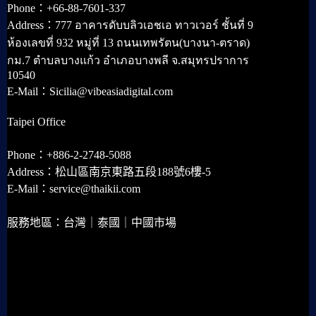
Phone：+66-88-7601-337
Address：777 อาคารดับบลิวเอชเอ ทาวเวอร์ ชั้นที่ 9
ห้องเลขที่ 932 หมู่ที่ 13 ถนนเทพรัตน(บางนา-ตราด)
กม.7 ตำบลบางแก้ว อำเภอบางพลี จ.สมุทรปราการ
10540
E-Mail：Sicilia@vibeasiadigital.com
Taipei Office
Phone：+886-2-2748-5088
Address：松山區南京東路五段188號6樓-5
E-Mail：service@thaikii.com
服務地區：台灣｜泰國｜中國市場