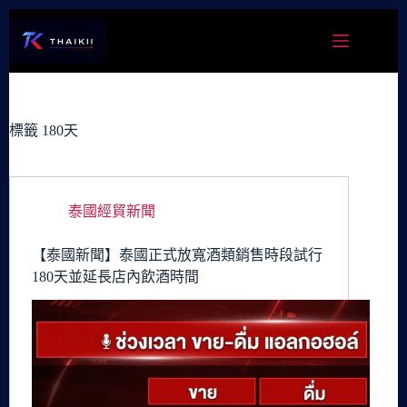
跳
至
主
要
內
容
標籤
180天
泰國經貿新聞
【泰國新聞】泰國正式放寬酒類銷售時段試行
180天並延長店內飲酒時間