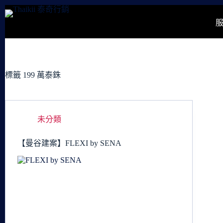
跳
至
主
要
內
容
標籤
199 萬泰銖
未分類
【曼谷建案】FLEXI by SENA