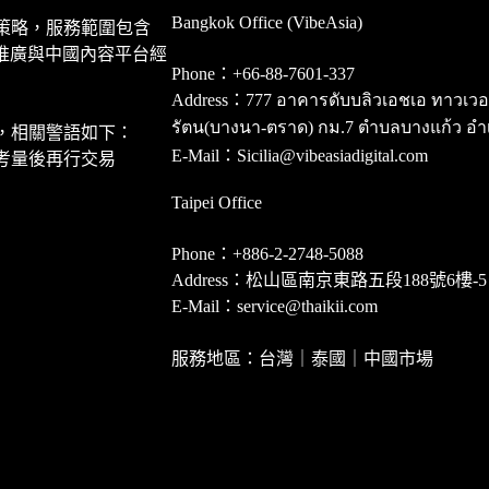
Bangkok Office (VibeAsia)
策略，服務範圍包含
推廣與中國內容平台經
Phone：+66-88-7601-337
Address：777 อาคารดับบลิวเอชเอ ทาวเวอร์ ชั
รัตน(บางนา-ตราด) กม.7 ตำบลบางแก้ว อำ
，相關警語如下：
E-Mail：Sicilia@vibeasiadigital.com
考量後再行交易
Taipei Office
Phone：+886-2-2748-5088
Address：松山區南京東路五段188號6樓-5
E-Mail：service@thaikii.com
服務地區：台灣｜泰國｜中國市場