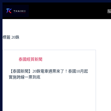
跳
至
主
要
內
容
標籤
20銖
泰國經貿新聞
【泰國新聞】20銖電車通票來了！泰國10月起
實施跨線一票到底