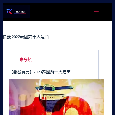
跳
至
主
要
內
容
標籤
2022泰國前十大建商
未分類
【曼谷買房】2023泰國前十大建商