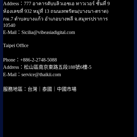
Address：777 อาคารดับบลิวเอชเอ ทาวเวอร์ ชั้นที่ 9
ห้องเลขที่ 932 หมู่ที่ 13 ถนนเทพรัตน(บางนา-ตราด)
กม.7 ตำบลบางแก้ว อำเภอบางพลี จ.สมุทรปราการ
10540
E-Mail：Sicilia@vibeasiadigital.com
Taipei Office
Phone：+886-2-2748-5088
Address：松山區南京東路五段188號6樓-5
E-Mail：service@thaikii.com
服務地區：台灣｜泰國｜中國市場