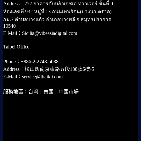
Address：777 อาคารดับบลิวเอชเอ ทาวเวอร์ ชั้นที่ 9
ห้องเลขที่ 932 หมู่ที่ 13 ถนนเทพรัตน(บางนา-ตราด)
กม.7 ตำบลบางแก้ว อำเภอบางพลี จ.สมุทรปราการ
10540
E-Mail：Sicilia@vibeasiadigital.com
Taipei Office
Phone：+886-2-2748-5088
Address：松山區南京東路五段188號6樓-5
E-Mail：service@thaikii.com
服務地區：台灣｜泰國｜中國市場