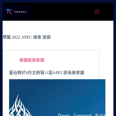
跳
至
主
要
內
容
標籤
2022 APEC 峰會 旅遊
泰國經貿新聞
曼谷將於8月主辦第11屆APEC部長級會議