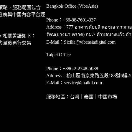
Bangkok Office (VibeAsia)
策略，服務範圍包含
推廣與中國內容平台經
Phone：+66-88-7601-337
Address：777 อาคารดับบลิวเอชเอ ทาวเวอร์ ชั
รัตน(บางนา-ตราด) กม.7 ตำบลบางแก้ว อำ
，相關警語如下：
E-Mail：Sicilia@vibeasiadigital.com
考量後再行交易
Taipei Office
Phone：+886-2-2748-5088
Address：松山區南京東路五段188號6樓-5
E-Mail：service@thaikii.com
服務地區：台灣｜泰國｜中國市場