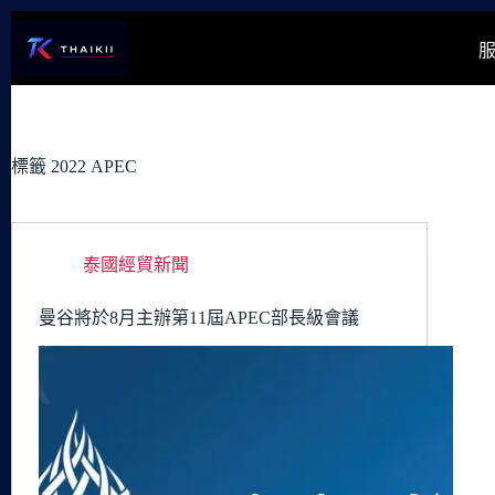
跳
至
主
要
內
容
標籤
2022 APEC
泰國經貿新聞
曼谷將於8月主辦第11屆APEC部長級會議