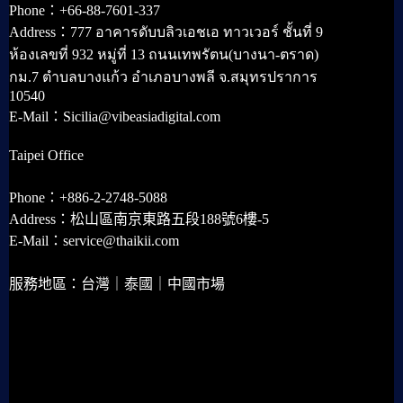
Phone：+66-88-7601-337
Address：777 อาคารดับบลิวเอชเอ ทาวเวอร์ ชั้นที่ 9
ห้องเลขที่ 932 หมู่ที่ 13 ถนนเทพรัตน(บางนา-ตราด)
กม.7 ตำบลบางแก้ว อำเภอบางพลี จ.สมุทรปราการ
10540
E-Mail：Sicilia@vibeasiadigital.com
Taipei Office
Phone：+886-2-2748-5088
Address：松山區南京東路五段188號6樓-5
E-Mail：service@thaikii.com
服務地區：台灣｜泰國｜中國市場