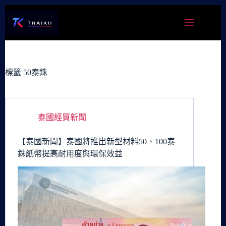
跳
至
主
要
內
容
標籤
50泰銖
泰國經貿新聞
【泰國新聞】泰國將推出新型材料50、100泰
銖紙幣提高耐用度與環保效益