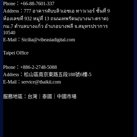
Phone：+66-88-7601-337
Address：777 อาคารดับบลิวเอชเอ ทาวเวอร์ ชั้นที่ 9
ห้องเลขที่ 932 หมู่ที่ 13 ถนนเทพรัตน(บางนา-ตราด)
กม.7 ตำบลบางแก้ว อำเภอบางพลี จ.สมุทรปราการ
10540
E-Mail：Sicilia@vibeasiadigital.com
Taipei Office
Phone：+886-2-2748-5088
Address：松山區南京東路五段188號6樓-5
E-Mail：service@thaikii.com
服務地區：台灣｜泰國｜中國市場