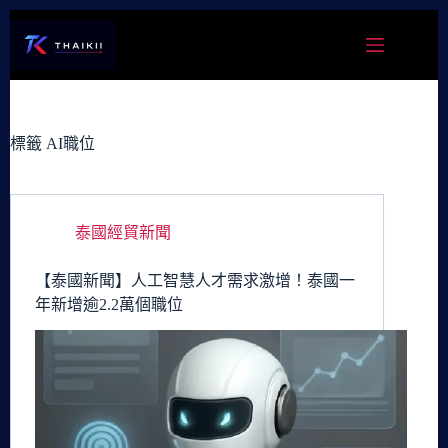
跳
至
主
要
內
容
標籤
AI職位
泰國經貿新聞
【泰國新聞】人工智慧人才需求激增！泰國一
年新增逾2.2萬個職位