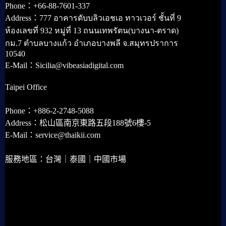
Phone：+66-88-7601-337
Address：777 อาคารดับบลิวเอชเอ ทาวเวอร์ ชั้นที่ 9
ห้องเลขที่ 932 หมู่ที่ 13 ถนนเทพรัตน(บางนา-ตราด)
กม.7 ตำบลบางแก้ว อำเภอบางพลี จ.สมุทรปราการ
10540
E-Mail：Sicilia@vibeasiadigital.com
Taipei Office
Phone：+886-2-2748-5088
Address：松山區南京東路五段188號6樓-5
E-Mail：service@thaikii.com
服務地區：台灣｜泰國｜中國市場