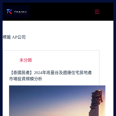
跳
至
主
要
內
容
標籤
AP公司
未分類
【泰國房產】2024年底曼谷及週邊住宅房地產
市場投資規模分析