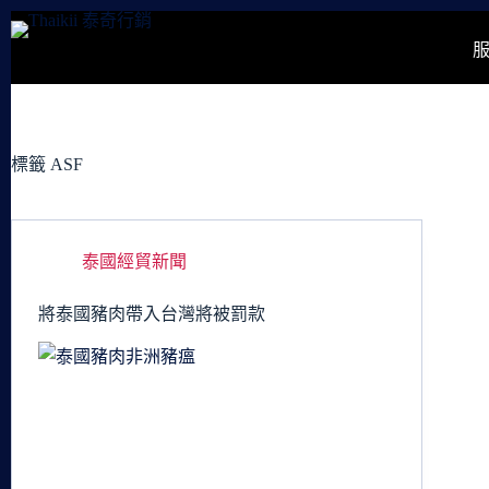
跳
至
主
要
內
容
標籤
ASF
泰國經貿新聞
將泰國豬肉帶入台灣將被罰款