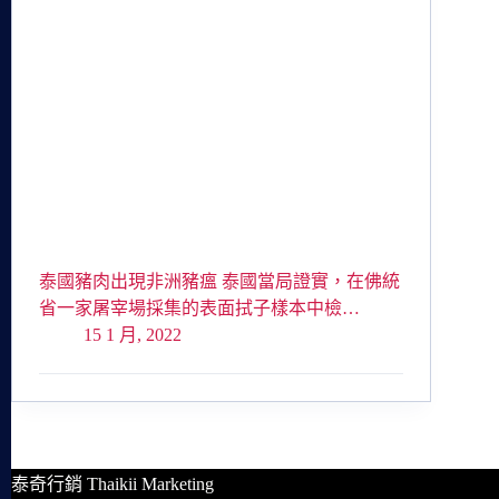
泰國豬肉出現非洲豬瘟 泰國當局證實，在佛統
省一家屠宰場採集的表面拭子樣本中檢…
15 1 月, 2022
泰奇行銷 Thaikii Marketing