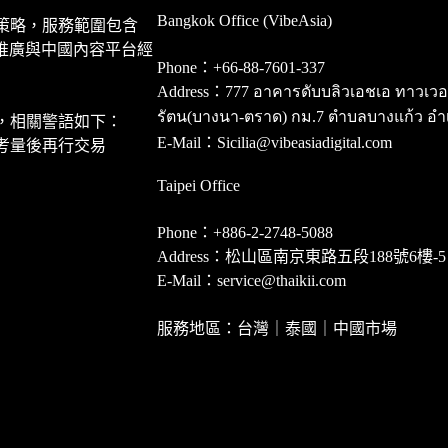
Bangkok Office (VibeAsia)
策略，服務範圍包含
推廣與中國內容平台經
Phone：+66-88-7601-337
Address：777 อาคารดับบลิวเอชเอ ทาวเวอร์ ชั
รัตน(บางนา-ตราด) กม.7 ตำบลบางแก้ว อำ
，相關警語如下：
E-Mail：Sicilia@vibeasiadigital.com
考量後再行交易
Taipei Office
Phone：+886-2-2748-5088
Address：松山區南京東路五段188號6樓-5
E-Mail：service@thaikii.com
服務地區：台灣｜泰國｜中國市場