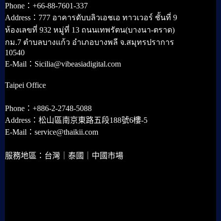
Phone：+66-88-7601-337
Address：777 อาคารดับบลิวเอชเอ ทาวเวอร์ ชั้นที่ 9
ห้องเลขที่ 932 หมู่ที่ 13 ถนนเทพรัตน(บางนา-ตราด)
กม.7 ตำบลบางแก้ว อำเภอบางพลี จ.สมุทรปราการ
10540
E-Mail：Sicilia@vibeasiadigital.com
Taipei Office
Phone：+886-2-2748-5088
Address：松山區南京東路五段188號6樓-5
E-Mail：service@thaikii.com
服務地區：台灣｜泰國｜中國市場