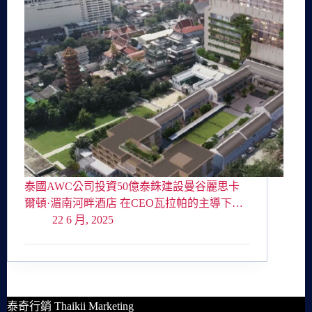
泰國AWC公司投資50億泰銖建設曼谷麗思卡
爾頓·湄南河畔酒店 在CEO瓦拉帕的主導下…
22 6 月, 2025
泰奇行銷 Thaikii Marketing