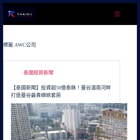
跳
至
主
要
內
容
標籤
AWC公司
泰國經貿新聞
【泰國新聞】投資超50億泰銖！曼谷湄南河畔
打造曼谷最貴總統套房