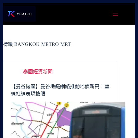
跳
至
主
要
內
容
標籤
BANGKOK-METRO-MRT
泰國經貿新聞
【曼谷房產】曼谷地鐵網絡推動地價新高：藍
線紅線表現搶眼