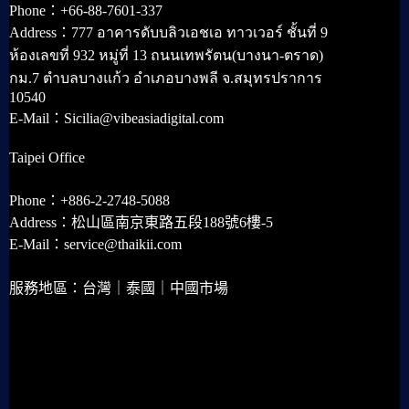
Phone：+66-88-7601-337
Address：777 อาคารดับบลิวเอชเอ ทาวเวอร์ ชั้นที่ 9
ห้องเลขที่ 932 หมู่ที่ 13 ถนนเทพรัตน(บางนา-ตราด)
กม.7 ตำบลบางแก้ว อำเภอบางพลี จ.สมุทรปราการ
10540
E-Mail：Sicilia@vibeasiadigital.com
Taipei Office
Phone：+886-2-2748-5088
Address：松山區南京東路五段188號6樓-5
E-Mail：service@thaikii.com
服務地區：台灣｜泰國｜中國市場