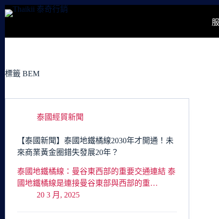
跳
至
主
要
內
容
標籤
BEM
泰國經貿新聞
【泰國新聞】泰國地鐵橘線2030年才開通！未
來商業黃金圈錯失發展20年？
泰國地鐵橘線：曼谷東西部的重要交通連結 泰
國地鐵橘線是連接曼谷東部與西部的重…
20 3 月, 2025